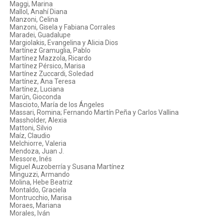
Maggi, Marina
Mallol, Anahí Diana
Manzoni, Celina
Manzoni, Gisela y Fabiana Corrales
Maradei, Guadalupe
Margiolakis, Evangelina y Alicia Dios
Martínez Gramuglia, Pablo
Martínez Mazzola, Ricardo
Martínez Pérsico, Marisa
Martínez Zuccardi, Soledad
Martínez, Ana Teresa
Martínez, Luciana
Marún, Gioconda
Mascioto, María de los Ángeles
Massari, Romina; Fernando Martín Peña y Carlos Vallina
Massholder, Alexia
Mattoni, Silvio
Maíz, Claudio
Melchiorre, Valeria
Mendoza, Juan J.
Messore, Inés
Miguel Auzoberría y Susana Martínez
Minguzzi, Armando
Molina, Hebe Beatriz
Montaldo, Graciela
Montrucchio, Marisa
Moraes, Mariana
Morales, Iván