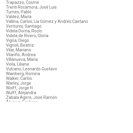
Trapazzo, Cosme
Trenti Rocamora, José Luis
Turnes, Pablo
Valdez, María
Vallina, Carlos; Lía Gómez y Andrés Caetano
Venturini, Santiago
Videla Dorna, Rocío
Videla de Rivero, Gloria
Vigna, Diego
Vignoli, Beatriz
Vilar, Mariano
Vilariño, Andrea
Villanueva, María
Viola, Liliana
Vulcano, Leonardo Gustavo
Wainberg, Romina
Walker, Carlos
Warley, Jorge
Wolff, Jorge H.
Wulff, Alejandra
Zabala Agirre, José Ramón
Álvarez, Emiliano