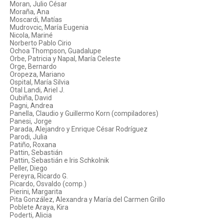
Moran, Julio César
Moraña, Ana
Moscardi, Matías
Mudrovcic, María Eugenia
Nicola, Mariné
Norberto Pablo Cirio
Ochoa Thompson, Guadalupe
Orbe, Patricia y Napal, María Celeste
Orge, Bernardo
Oropeza, Mariano
Ospital, María Silvia
Otal Landi, Ariel J.
Oubiña, David
Pagni, Andrea
Panella, Claudio y Guillermo Korn (compiladores)
Panesi, Jorge
Parada, Alejandro y Enrique César Rodríguez
Parodi, Julia
Patiño, Roxana
Pattin, Sebastián
Pattin, Sebastián e Iris Schkolnik
Peller, Diego
Pereyra, Ricardo G.
Picardo, Osvaldo (comp.)
Pierini, Margarita
Pita González, Alexandra y María del Carmen Grillo
Poblete Araya, Kira
Poderti, Alicia