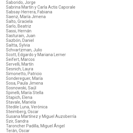
Saborido, Jorge
Sabrina Martín y Carla Actis Caporale
Sabsay-Herrera, Fabiana
Saenz, María Jimena
Salto, Graciela
Sarlo, Beatriz
Sassi, Hernán
Sasturain, Juan
Sazbón, Daniel
Saítta, Sylvia
Schvartzman, Julio
Scott, Edgardo y Mariana Lerner
Seifert, Marcos
Servelli, Martín
Sesnich, Laura
Simonetto, Patricio
Sondereguer, María
Sosa, Paula Jimena
Sosnowski, Saúl
Spinelli, María Stella
Stapich, Elena
Stavale, Mariela
Stedile Luna, Verónica
Steimberg, Oscar
Susana Martínez y Miguel Auzoberría
Szir, Sandra
Taroncher Padilla, Miguel Ángel
Terán, Oscar