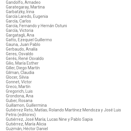
Gandolfo, Amadeo
Garategaray, Martina
Garbatzky, Irina
García Laredo, Eugenia
García, Carlos
García, Fernando y Hernán Ostuni
García, Victoria
Gargatagli, Ana
Gatto, Ezequiel Guillermo
Gauna, Juan Pablo
Gerbaudo, Analía
Geres, Osvaldo
Gerés, René Osvaldo
Gilio, María Esther
Giller, Diego Martín
Gilman, Claudia
Glocer, Silvia
Gonnet, Víctor
Greco, Martín
Gregorich, Luis
Grondona, Ana
Guber, Rosana
Guillamon, Guillermina
Gutiérrez Reto, Matías; Rolando Martínez Mendoza y José Luis
Petris (editores)
Gutiérrez, José María; Lucas Nine y Pablo Sapia
Gutiérrez, María Alicia
Guzmán, Héctor Daniel