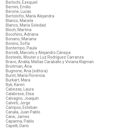
Berlochi, Ezequiel
Bernini, Emilio
Berone, Lucas
Bertolotto, María Alejandra
Blanco, Mariela
Blanco, María Soledad
Bloch, Martina
Bocchino, Adriana
Bonano, Mariana
Bonino, Sofía
Bontempo, Paula
Borrelli, Marcelo y Alejandro Cánepa
Bosteels, Wouter y Luz Rodríguez Carranza
Bravo, Analía; Matías Caraballo y Viviana Klajman
Broitman, Ana
Bugnone, Ana (editora)
Buret, María Florencia
Burkart, Mara
Byk, Karen
Cabezas, Laura
Calabrese, Elisa
Calvagno, Joaquín
Calveti, Jorge
Campos, Esteban
Canala, Juan Pablo
Cane, James
Capanna, Pablo
Capelli, Darío