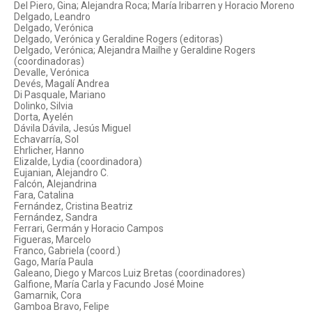
Del Piero, Gina; Alejandra Roca; María Iribarren y Horacio Moreno
Delgado, Leandro
Delgado, Verónica
Delgado, Verónica y Geraldine Rogers (editoras)
Delgado, Verónica; Alejandra Mailhe y Geraldine Rogers
(coordinadoras)
Devalle, Verónica
Devés, Magalí Andrea
Di Pasquale, Mariano
Dolinko, Silvia
Dorta, Ayelén
Dávila Dávila, Jesús Miguel
Echavarría, Sol
Ehrlicher, Hanno
Elizalde, Lydia (coordinadora)
Eujanian, Alejandro C.
Falcón, Alejandrina
Fara, Catalina
Fernández, Cristina Beatriz
Fernández, Sandra
Ferrari, Germán y Horacio Campos
Figueras, Marcelo
Franco, Gabriela (coord.)
Gago, María Paula
Galeano, Diego y Marcos Luiz Bretas (coordinadores)
Galfione, María Carla y Facundo José Moine
Gamarnik, Cora
Gamboa Bravo, Felipe