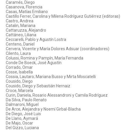
Caramés, Diego
Casanova, Florencia
Casas, Matías Emiliano
Castillo Ferrer, Carolina y Milena Rodríguez Gutiérrez (editoras)
Castro, Andrea
Catalin, Mariana
Cattaruzza, Alejandro
Cattáneo, Liliana
Ceccarelli, Pablo y Agustín Lostra
Centeno, Daniel
Cervera, Vicente y María Dolores Adsuar (coordinadores)
Cilento, Laura
Colussi, Romina y Pampín, María Fernanda
Conde De Boeck, José Agustín
Corrado, Omar
Cosse, Isabella
Cossia, Lautaro; Mariana Busso y Mirta Moscatelli
Cousido, Diego
Cousido, Diego y Sebastián Hernaiz
Croce, Marcela
Curin, Daniela, Rosario Alessandroni y Camila Rodríguez
Da Silva, Paulo Renato
Dalmaroni, Miguel
De Arce, Alejandra y Noemí Girbal-Blacha
De Diego, José Luis
De Llano, Aymará
De Majo, Oscar
Del Gizzo, Luciana