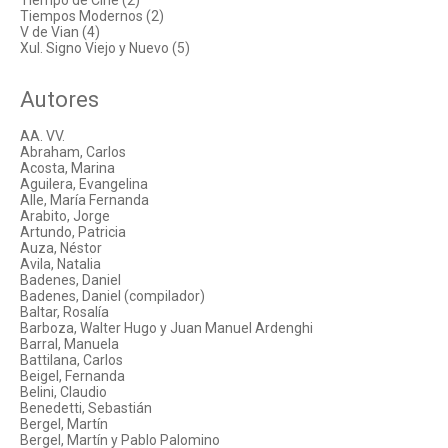
Tiempo de Cine (2)
Tiempos Modernos (2)
V de Vian (4)
Xul. Signo Viejo y Nuevo (5)
Autores
AA. VV.
Abraham, Carlos
Acosta, Marina
Aguilera, Evangelina
Alle, María Fernanda
Arabito, Jorge
Artundo, Patricia
Auza, Néstor
Avila, Natalia
Badenes, Daniel
Badenes, Daniel (compilador)
Baltar, Rosalía
Barboza, Walter Hugo y Juan Manuel Ardenghi
Barral, Manuela
Battilana, Carlos
Beigel, Fernanda
Belini, Claudio
Benedetti, Sebastián
Bergel, Martín
Bergel, Martín y Pablo Palomino