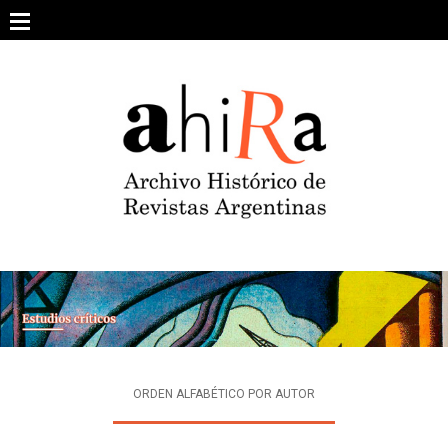
Skip
to
content
SOBRE EL PROYECTO
ARCHIVO DE REVISTAS
ESTUDIOS CRÍTICOS
OTRAS COLECCIONES DIGITALES
INTEGRANTES
AHIRA EN LOS MEDIOS
ORDEN ALFABÉTICO POR AUTOR
CONTACTO