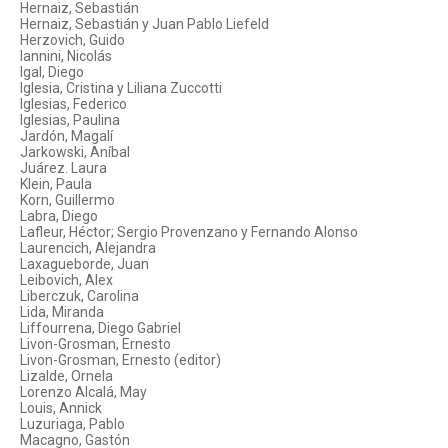
Hernaiz, Sebastián
Hernaiz, Sebastián y Juan Pablo Liefeld
Herzovich, Guido
Iannini, Nicolás
Igal, Diego
Iglesia, Cristina y Liliana Zuccotti
Iglesias, Federico
Iglesias, Paulina
Jardón, Magalí
Jarkowski, Aníbal
Juárez. Laura
Klein, Paula
Korn, Guillermo
Labra, Diego
Lafleur, Héctor; Sergio Provenzano y Fernando Alonso
Laurencich, Alejandra
Laxagueborde, Juan
Leibovich, Alex
Liberczuk, Carolina
Lida, Miranda
Liffourrena, Diego Gabriel
Livon-Grosman, Ernesto
Livon-Grosman, Ernesto (editor)
Lizalde, Ornela
Lorenzo Alcalá, May
Louis, Annick
Luzuriaga, Pablo
Macagno, Gastón