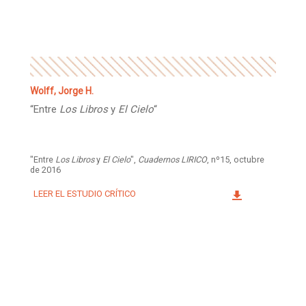
Facebook
Instagram
Twitter
Mail
Wolff, Jorge H.
“Entre
Los Libros
y
El Cielo
“
"Entre
Los Libros
y
El Cielo
",
Cuadernos LIRICO
, nº15, octubre
de 2016
LEER EL ESTUDIO CRÍTICO