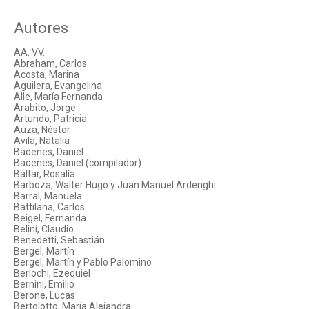
Autores
AA. VV.
Abraham, Carlos
Acosta, Marina
Aguilera, Evangelina
Alle, María Fernanda
Arabito, Jorge
Artundo, Patricia
Auza, Néstor
Avila, Natalia
Badenes, Daniel
Badenes, Daniel (compilador)
Baltar, Rosalía
Barboza, Walter Hugo y Juan Manuel Ardenghi
Barral, Manuela
Battilana, Carlos
Beigel, Fernanda
Belini, Claudio
Benedetti, Sebastián
Bergel, Martín
Bergel, Martín y Pablo Palomino
Berlochi, Ezequiel
Bernini, Emilio
Berone, Lucas
Bertolotto, María Alejandra