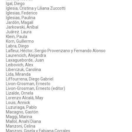
Igal, Diego
Iglesia, Cristina y Liliana Zuccotti
Iglesias, Federico
Iglesias, Paulina
Jardón, Magalí
Jarkowski, Aníbal
Juárez. Laura
Klein, Paula
Korn, Guillermo
Labra, Diego
Lafleur, Héctor; Sergio Provenzano y Fernando Alonso
Laurencich, Alejandra
Laxagueborde, Juan
Leibovich, Alex
Liberczuk, Carolina
Lida, Miranda
Liffourrena, Diego Gabriel
Livon-Grosman, Ernesto
Livon-Grosman, Ernesto (editor)
Lizalde, Ornela
Lorenzo Alcalá, May
Louis, Annick
Luzuriaga, Pablo
Macagno, Gastón
Maggi, Marina
Mallol, Anahí Diana
Manzoni, Celina
Manzoni, Gisela y Fabiana Corrales