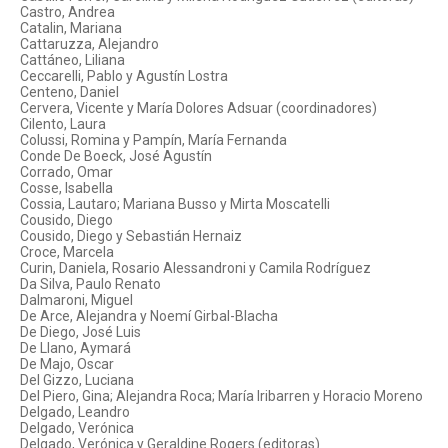
Castro, Andrea
Catalin, Mariana
Cattaruzza, Alejandro
Cattáneo, Liliana
Ceccarelli, Pablo y Agustín Lostra
Centeno, Daniel
Cervera, Vicente y María Dolores Adsuar (coordinadores)
Cilento, Laura
Colussi, Romina y Pampín, María Fernanda
Conde De Boeck, José Agustín
Corrado, Omar
Cosse, Isabella
Cossia, Lautaro; Mariana Busso y Mirta Moscatelli
Cousido, Diego
Cousido, Diego y Sebastián Hernaiz
Croce, Marcela
Curin, Daniela, Rosario Alessandroni y Camila Rodríguez
Da Silva, Paulo Renato
Dalmaroni, Miguel
De Arce, Alejandra y Noemí Girbal-Blacha
De Diego, José Luis
De Llano, Aymará
De Majo, Oscar
Del Gizzo, Luciana
Del Piero, Gina; Alejandra Roca; María Iribarren y Horacio Moreno
Delgado, Leandro
Delgado, Verónica
Delgado, Verónica y Geraldine Rogers (editoras)