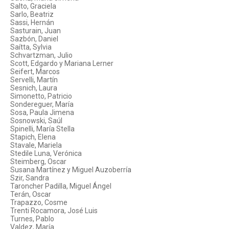
Salto, Graciela
Sarlo, Beatriz
Sassi, Hernán
Sasturain, Juan
Sazbón, Daniel
Saítta, Sylvia
Schvartzman, Julio
Scott, Edgardo y Mariana Lerner
Seifert, Marcos
Servelli, Martín
Sesnich, Laura
Simonetto, Patricio
Sondereguer, María
Sosa, Paula Jimena
Sosnowski, Saúl
Spinelli, María Stella
Stapich, Elena
Stavale, Mariela
Stedile Luna, Verónica
Steimberg, Oscar
Susana Martínez y Miguel Auzoberría
Szir, Sandra
Taroncher Padilla, Miguel Ángel
Terán, Oscar
Trapazzo, Cosme
Trenti Rocamora, José Luis
Turnes, Pablo
Valdez, María