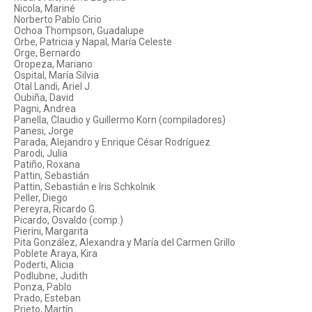
Nicola, Mariné
Norberto Pablo Cirio
Ochoa Thompson, Guadalupe
Orbe, Patricia y Napal, María Celeste
Orge, Bernardo
Oropeza, Mariano
Ospital, María Silvia
Otal Landi, Ariel J.
Oubiña, David
Pagni, Andrea
Panella, Claudio y Guillermo Korn (compiladores)
Panesi, Jorge
Parada, Alejandro y Enrique César Rodríguez
Parodi, Julia
Patiño, Roxana
Pattin, Sebastián
Pattin, Sebastián e Iris Schkolnik
Peller, Diego
Pereyra, Ricardo G.
Picardo, Osvaldo (comp.)
Pierini, Margarita
Pita González, Alexandra y María del Carmen Grillo
Poblete Araya, Kira
Poderti, Alicia
Podlubne, Judith
Ponza, Pablo
Prado, Esteban
Prieto, Martín