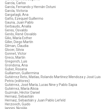
García, Carlos
García, Fernando y Hernán Ostuni
García, Victoria
Gargatagli, Ana
Gatto, Ezequiel Guillermo
Gauna, Juan Pablo
Gerbaudo, Analía
Geres, Osvaldo
Gerés, René Osvaldo
Gilio, María Esther
Giller, Diego Martín
Gilman, Claudia
Glocer, Silvia
Gonnet, Víctor
Greco, Martín
Gregorich, Luis
Grondona, Ana
Guber, Rosana
Guillamon, Guillermina
Gutiérrez Reto, Matías; Rolando Martínez Mendoza y José Luis
Petris (editores)
Gutiérrez, José María; Lucas Nine y Pablo Sapia
Gutiérrez, María Alicia
Guzmán, Héctor Daniel
Hernaiz, Sebastián
Hernaiz, Sebastián y Juan Pablo Liefeld
Herzovich, Guido
Iannini, Nicolás