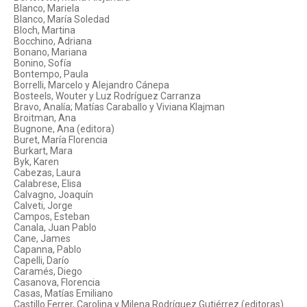
Blanco, Mariela
Blanco, María Soledad
Bloch, Martina
Bocchino, Adriana
Bonano, Mariana
Bonino, Sofía
Bontempo, Paula
Borrelli, Marcelo y Alejandro Cánepa
Bosteels, Wouter y Luz Rodríguez Carranza
Bravo, Analía; Matías Caraballo y Viviana Klajman
Broitman, Ana
Bugnone, Ana (editora)
Buret, María Florencia
Burkart, Mara
Byk, Karen
Cabezas, Laura
Calabrese, Elisa
Calvagno, Joaquín
Calveti, Jorge
Campos, Esteban
Canala, Juan Pablo
Cane, James
Capanna, Pablo
Capelli, Darío
Caramés, Diego
Casanova, Florencia
Casas, Matías Emiliano
Castillo Ferrer, Carolina y Milena Rodríguez Gutiérrez (editoras)