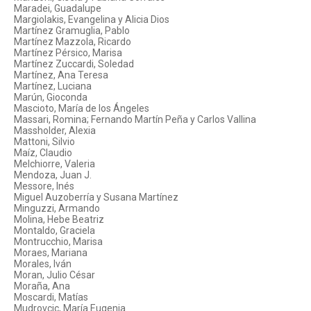
Maradei, Guadalupe
Margiolakis, Evangelina y Alicia Dios
Martínez Gramuglia, Pablo
Martínez Mazzola, Ricardo
Martínez Pérsico, Marisa
Martínez Zuccardi, Soledad
Martínez, Ana Teresa
Martínez, Luciana
Marún, Gioconda
Mascioto, María de los Ángeles
Massari, Romina; Fernando Martín Peña y Carlos Vallina
Massholder, Alexia
Mattoni, Silvio
Maíz, Claudio
Melchiorre, Valeria
Mendoza, Juan J.
Messore, Inés
Miguel Auzoberría y Susana Martínez
Minguzzi, Armando
Molina, Hebe Beatriz
Montaldo, Graciela
Montrucchio, Marisa
Moraes, Mariana
Morales, Iván
Moran, Julio César
Moraña, Ana
Moscardi, Matías
Mudrovcic, María Eugenia