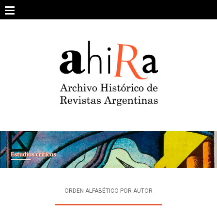
Skip
to
content
SOBRE EL PROYECTO
ARCHIVO DE REVISTAS
ESTUDIOS CRÍTICOS
OTRAS COLECCIONES DIGITALES
INTEGRANTES
AHIRA EN LOS MEDIOS
ORDEN ALFABÉTICO POR AUTOR
CONTACTO