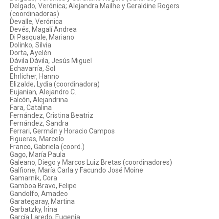
Delgado, Verónica; Alejandra Mailhe y Geraldine Rogers
(coordinadoras)
Devalle, Verónica
Devés, Magalí Andrea
Di Pasquale, Mariano
Dolinko, Silvia
Dorta, Ayelén
Dávila Dávila, Jesús Miguel
Echavarría, Sol
Ehrlicher, Hanno
Elizalde, Lydia (coordinadora)
Eujanian, Alejandro C.
Falcón, Alejandrina
Fara, Catalina
Fernández, Cristina Beatriz
Fernández, Sandra
Ferrari, Germán y Horacio Campos
Figueras, Marcelo
Franco, Gabriela (coord.)
Gago, María Paula
Galeano, Diego y Marcos Luiz Bretas (coordinadores)
Galfione, María Carla y Facundo José Moine
Gamarnik, Cora
Gamboa Bravo, Felipe
Gandolfo, Amadeo
Garategaray, Martina
Garbatzky, Irina
García Laredo, Eugenia