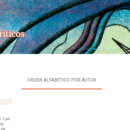
Skip
to
content
ORDEN ALFABÉTICO POR AUTOR
. Las
na
0 de