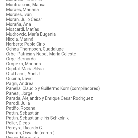
Montrucchio, Marisa
Moraes, Mariana
Morales, Iván
Moran, Julio César
Moraña, Ana
Moscardi, Matías
Mudrovcic, María Eugenia
Nicola, Mariné
Norberto Pablo Cirio
Ochoa Thompson, Guadalupe
Orbe, Patricia y Napal, María Celeste
Orge, Bernardo
Oropeza, Mariano
Ospital, María Silvia
Otal Landi, Ariel J.
Oubiña, David
Pagni, Andrea
Panella, Claudio y Guillermo Korn (compiladores)
Panesi, Jorge
Parada, Alejandro y Enrique César Rodríguez
Parodi, Julia
Patiño, Roxana
Pattin, Sebastián
Pattin, Sebastián e Iris Schkolnik
Peller, Diego
Pereyra, Ricardo G.
Picardo, Osvaldo (comp.)
Pierini, Margarita