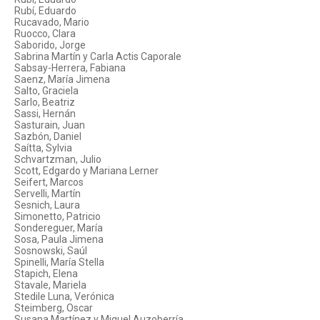
Rubí, Eduardo
Rucavado, Mario
Ruocco, Clara
Saborido, Jorge
Sabrina Martín y Carla Actis Caporale
Sabsay-Herrera, Fabiana
Saenz, María Jimena
Salto, Graciela
Sarlo, Beatriz
Sassi, Hernán
Sasturain, Juan
Sazbón, Daniel
Saítta, Sylvia
Schvartzman, Julio
Scott, Edgardo y Mariana Lerner
Seifert, Marcos
Servelli, Martín
Sesnich, Laura
Simonetto, Patricio
Sondereguer, María
Sosa, Paula Jimena
Sosnowski, Saúl
Spinelli, María Stella
Stapich, Elena
Stavale, Mariela
Stedile Luna, Verónica
Steimberg, Oscar
Susana Martínez y Miguel Auzoberría