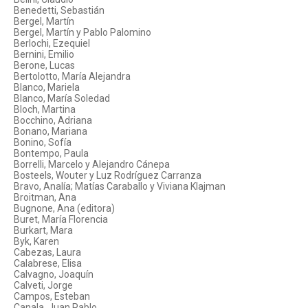
Benedetti, Sebastián
Bergel, Martín
Bergel, Martín y Pablo Palomino
Berlochi, Ezequiel
Bernini, Emilio
Berone, Lucas
Bertolotto, María Alejandra
Blanco, Mariela
Blanco, María Soledad
Bloch, Martina
Bocchino, Adriana
Bonano, Mariana
Bonino, Sofía
Bontempo, Paula
Borrelli, Marcelo y Alejandro Cánepa
Bosteels, Wouter y Luz Rodríguez Carranza
Bravo, Analía; Matías Caraballo y Viviana Klajman
Broitman, Ana
Bugnone, Ana (editora)
Buret, María Florencia
Burkart, Mara
Byk, Karen
Cabezas, Laura
Calabrese, Elisa
Calvagno, Joaquín
Calveti, Jorge
Campos, Esteban
Canala, Juan Pablo