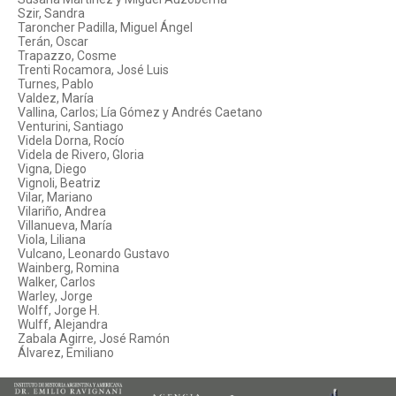
Szir, Sandra
Taroncher Padilla, Miguel Ángel
Terán, Oscar
Trapazzo, Cosme
Trenti Rocamora, José Luis
Turnes, Pablo
Valdez, María
Vallina, Carlos; Lía Gómez y Andrés Caetano
Venturini, Santiago
Videla Dorna, Rocío
Videla de Rivero, Gloria
Vigna, Diego
Vignoli, Beatriz
Vilar, Mariano
Vilariño, Andrea
Villanueva, María
Viola, Liliana
Vulcano, Leonardo Gustavo
Wainberg, Romina
Walker, Carlos
Warley, Jorge
Wolff, Jorge H.
Wulff, Alejandra
Zabala Agirre, José Ramón
Álvarez, Emiliano