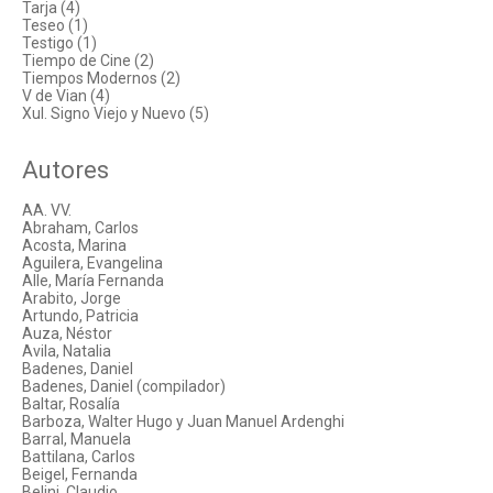
Tarja (4)
Teseo (1)
Testigo (1)
Tiempo de Cine (2)
Tiempos Modernos (2)
V de Vian (4)
Xul. Signo Viejo y Nuevo (5)
Autores
AA. VV.
Abraham, Carlos
Acosta, Marina
Aguilera, Evangelina
Alle, María Fernanda
Arabito, Jorge
Artundo, Patricia
Auza, Néstor
Avila, Natalia
Badenes, Daniel
Badenes, Daniel (compilador)
Baltar, Rosalía
Barboza, Walter Hugo y Juan Manuel Ardenghi
Barral, Manuela
Battilana, Carlos
Beigel, Fernanda
Belini, Claudio