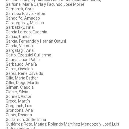
Galfione, María Carla y Facundo José Moine
Gamarnik, Cora
Gamboa Bravo, Felipe
Gandolfo, Amadeo
Garategaray, Martina
Garbatzky, Irina
García Laredo, Eugenia
García, Carlos
García, Fernando y Hernán Ostuni
García, Victoria
Gargatagli, Ana
Gatto, Ezequiel Guillermo
Gauna, Juan Pablo
Gerbaudo, Analía
Geres, Osvaldo
Gerés, René Osvaldo
Gilio, María Esther
Giller, Diego Martín
Gilman, Claudia
Glocer, Silvia
Gonnet, Víctor
Greco, Martín
Gregorich, Luis
Grondona, Ana
Guber, Rosana
Guillamon, Guillermina
Gutiérrez Reto, Matías; Rolando Martínez Mendoza y José Luis
Petris (editores)