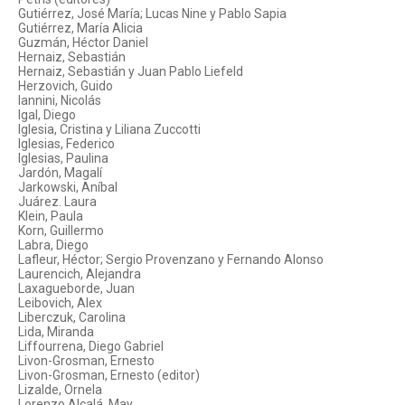
Gutiérrez, José María; Lucas Nine y Pablo Sapia
Gutiérrez, María Alicia
Guzmán, Héctor Daniel
Hernaiz, Sebastián
Hernaiz, Sebastián y Juan Pablo Liefeld
Herzovich, Guido
Iannini, Nicolás
Igal, Diego
Iglesia, Cristina y Liliana Zuccotti
Iglesias, Federico
Iglesias, Paulina
Jardón, Magalí
Jarkowski, Aníbal
Juárez. Laura
Klein, Paula
Korn, Guillermo
Labra, Diego
Lafleur, Héctor; Sergio Provenzano y Fernando Alonso
Laurencich, Alejandra
Laxagueborde, Juan
Leibovich, Alex
Liberczuk, Carolina
Lida, Miranda
Liffourrena, Diego Gabriel
Livon-Grosman, Ernesto
Livon-Grosman, Ernesto (editor)
Lizalde, Ornela
Lorenzo Alcalá, May