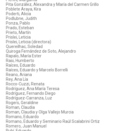
Pita González, Alexandra y María del Carmen Grillo
Poblete Araya, Kira
Poderti, Alicia
Podlubne, Judith
Ponza, Pablo
Prado, Esteban
Prieto, Martín
Prislei, Leticia
Prislei, Leticia (directora)
Quereilhac, Soledad
Quiroga Fernández de Soto, Alejandro
Rapalo, María Ester
Rasi, Humberto
Raíces, Eduardo
Raíces, Eduardo y Marcelo Borrelli
Reano, Ariana
Rey, Ana Lía
Rocco-Cuzzi, Renata
Rodríguez, Ana María Teresa
Rodríguez, Fernando Diego
Rodríguez-Carranza, Luz
Rogers, Geraldine
Roman, Claudia
Roman, Claudia y Olga Vallejo Murcia
Romano, Eduardo
Romano, Eduardo y Seminario Raúl Scalabrini Ortiz
Romero, Juan Manuel
Rubí, Eduardo