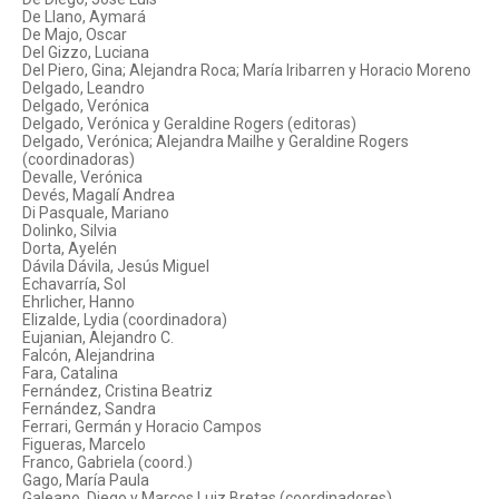
De Llano, Aymará
De Majo, Oscar
Del Gizzo, Luciana
Del Piero, Gina; Alejandra Roca; María Iribarren y Horacio Moreno
Delgado, Leandro
Delgado, Verónica
Delgado, Verónica y Geraldine Rogers (editoras)
Delgado, Verónica; Alejandra Mailhe y Geraldine Rogers
(coordinadoras)
Devalle, Verónica
Devés, Magalí Andrea
Di Pasquale, Mariano
Dolinko, Silvia
Dorta, Ayelén
Dávila Dávila, Jesús Miguel
Echavarría, Sol
Ehrlicher, Hanno
Elizalde, Lydia (coordinadora)
Eujanian, Alejandro C.
Falcón, Alejandrina
Fara, Catalina
Fernández, Cristina Beatriz
Fernández, Sandra
Ferrari, Germán y Horacio Campos
Figueras, Marcelo
Franco, Gabriela (coord.)
Gago, María Paula
Galeano, Diego y Marcos Luiz Bretas (coordinadores)