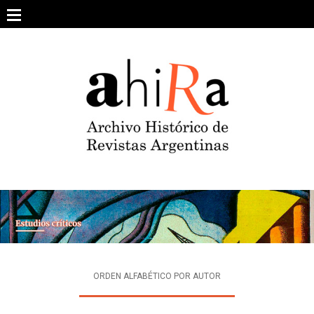
Skip
to
content
SOBRE EL PROYECTO
ARCHIVO DE REVISTAS
ESTUDIOS CRÍTICOS
OTRAS COLECCIONES DIGITALES
INTEGRANTES
AHIRA EN LOS MEDIOS
ORDEN ALFABÉTICO POR AUTOR
CONTACTO