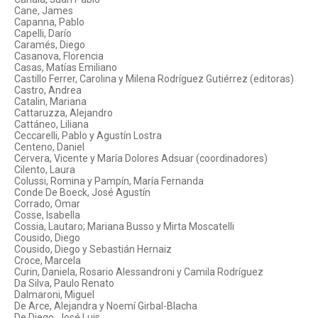
Cane, James
Capanna, Pablo
Capelli, Darío
Caramés, Diego
Casanova, Florencia
Casas, Matías Emiliano
Castillo Ferrer, Carolina y Milena Rodríguez Gutiérrez (editoras)
Castro, Andrea
Catalin, Mariana
Cattaruzza, Alejandro
Cattáneo, Liliana
Ceccarelli, Pablo y Agustín Lostra
Centeno, Daniel
Cervera, Vicente y María Dolores Adsuar (coordinadores)
Cilento, Laura
Colussi, Romina y Pampín, María Fernanda
Conde De Boeck, José Agustín
Corrado, Omar
Cosse, Isabella
Cossia, Lautaro; Mariana Busso y Mirta Moscatelli
Cousido, Diego
Cousido, Diego y Sebastián Hernaiz
Croce, Marcela
Curin, Daniela, Rosario Alessandroni y Camila Rodríguez
Da Silva, Paulo Renato
Dalmaroni, Miguel
De Arce, Alejandra y Noemí Girbal-Blacha
De Diego, José Luis