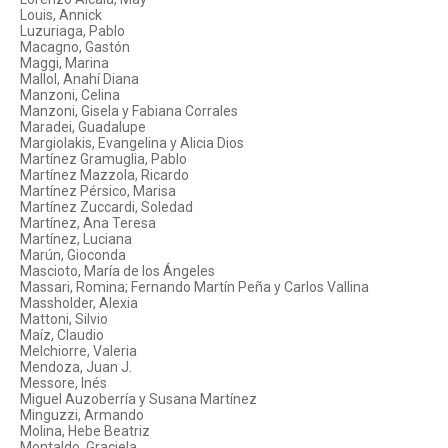
Louis, Annick
Luzuriaga, Pablo
Macagno, Gastón
Maggi, Marina
Mallol, Anahí Diana
Manzoni, Celina
Manzoni, Gisela y Fabiana Corrales
Maradei, Guadalupe
Margiolakis, Evangelina y Alicia Dios
Martínez Gramuglia, Pablo
Martínez Mazzola, Ricardo
Martínez Pérsico, Marisa
Martínez Zuccardi, Soledad
Martínez, Ana Teresa
Martínez, Luciana
Marún, Gioconda
Mascioto, María de los Ángeles
Massari, Romina; Fernando Martín Peña y Carlos Vallina
Massholder, Alexia
Mattoni, Silvio
Maíz, Claudio
Melchiorre, Valeria
Mendoza, Juan J.
Messore, Inés
Miguel Auzoberría y Susana Martínez
Minguzzi, Armando
Molina, Hebe Beatriz
Montaldo, Graciela