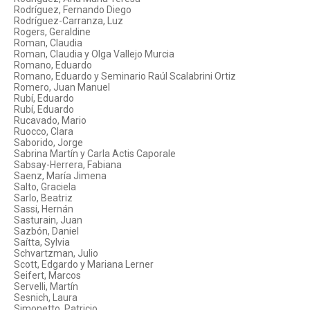
Rodríguez, Fernando Diego
Rodríguez-Carranza, Luz
Rogers, Geraldine
Roman, Claudia
Roman, Claudia y Olga Vallejo Murcia
Romano, Eduardo
Romano, Eduardo y Seminario Raúl Scalabrini Ortiz
Romero, Juan Manuel
Rubí, Eduardo
Rubí, Eduardo
Rucavado, Mario
Ruocco, Clara
Saborido, Jorge
Sabrina Martín y Carla Actis Caporale
Sabsay-Herrera, Fabiana
Saenz, María Jimena
Salto, Graciela
Sarlo, Beatriz
Sassi, Hernán
Sasturain, Juan
Sazbón, Daniel
Saítta, Sylvia
Schvartzman, Julio
Scott, Edgardo y Mariana Lerner
Seifert, Marcos
Servelli, Martín
Sesnich, Laura
Simonetto, Patricio