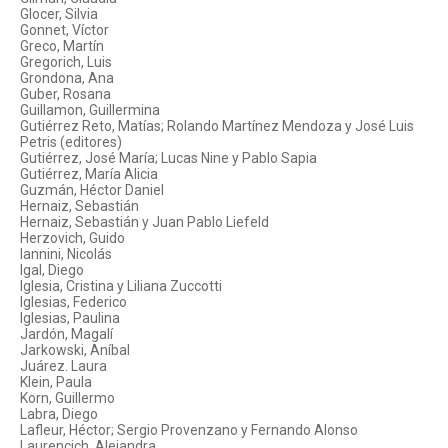
Glocer, Silvia
Gonnet, Víctor
Greco, Martín
Gregorich, Luis
Grondona, Ana
Guber, Rosana
Guillamon, Guillermina
Gutiérrez Reto, Matías; Rolando Martínez Mendoza y José Luis
Petris (editores)
Gutiérrez, José María; Lucas Nine y Pablo Sapia
Gutiérrez, María Alicia
Guzmán, Héctor Daniel
Hernaiz, Sebastián
Hernaiz, Sebastián y Juan Pablo Liefeld
Herzovich, Guido
Iannini, Nicolás
Igal, Diego
Iglesia, Cristina y Liliana Zuccotti
Iglesias, Federico
Iglesias, Paulina
Jardón, Magalí
Jarkowski, Aníbal
Juárez. Laura
Klein, Paula
Korn, Guillermo
Labra, Diego
Lafleur, Héctor; Sergio Provenzano y Fernando Alonso
Laurencich, Alejandra