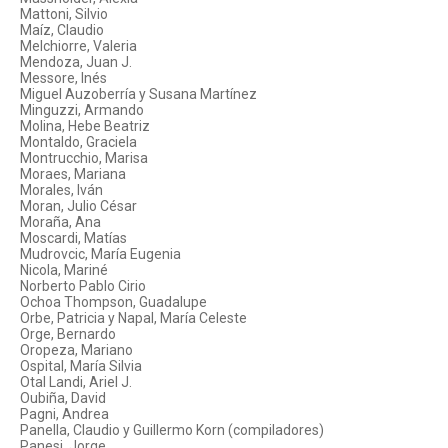
Mattoni, Silvio
Maíz, Claudio
Melchiorre, Valeria
Mendoza, Juan J.
Messore, Inés
Miguel Auzoberría y Susana Martínez
Minguzzi, Armando
Molina, Hebe Beatriz
Montaldo, Graciela
Montrucchio, Marisa
Moraes, Mariana
Morales, Iván
Moran, Julio César
Moraña, Ana
Moscardi, Matías
Mudrovcic, María Eugenia
Nicola, Mariné
Norberto Pablo Cirio
Ochoa Thompson, Guadalupe
Orbe, Patricia y Napal, María Celeste
Orge, Bernardo
Oropeza, Mariano
Ospital, María Silvia
Otal Landi, Ariel J.
Oubiña, David
Pagni, Andrea
Panella, Claudio y Guillermo Korn (compiladores)
Panesi, Jorge