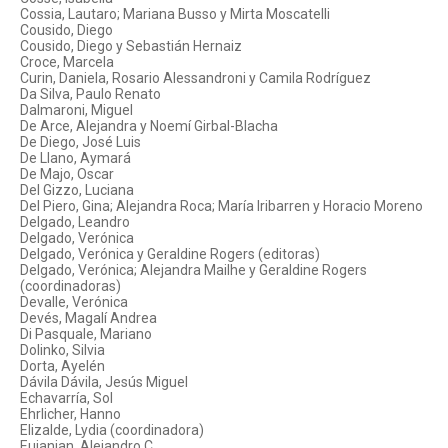
Cossia, Lautaro; Mariana Busso y Mirta Moscatelli
Cousido, Diego
Cousido, Diego y Sebastián Hernaiz
Croce, Marcela
Curin, Daniela, Rosario Alessandroni y Camila Rodríguez
Da Silva, Paulo Renato
Dalmaroni, Miguel
De Arce, Alejandra y Noemí Girbal-Blacha
De Diego, José Luis
De Llano, Aymará
De Majo, Oscar
Del Gizzo, Luciana
Del Piero, Gina; Alejandra Roca; María Iribarren y Horacio Moreno
Delgado, Leandro
Delgado, Verónica
Delgado, Verónica y Geraldine Rogers (editoras)
Delgado, Verónica; Alejandra Mailhe y Geraldine Rogers
(coordinadoras)
Devalle, Verónica
Devés, Magalí Andrea
Di Pasquale, Mariano
Dolinko, Silvia
Dorta, Ayelén
Dávila Dávila, Jesús Miguel
Echavarría, Sol
Ehrlicher, Hanno
Elizalde, Lydia (coordinadora)
Eujanian, Alejandro C.