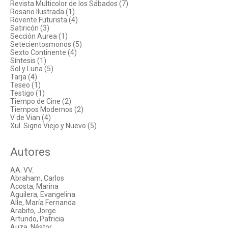
Revista Multicolor de los Sábados (7)
Rosario Ilustrada (1)
Rovente Futurista (4)
Satiricón (3)
Sección Aurea (1)
Setecientosmonos (5)
Sexto Continente (4)
Síntesis (1)
Sol y Luna (5)
Tarja (4)
Teseo (1)
Testigo (1)
Tiempo de Cine (2)
Tiempos Modernos (2)
V de Vian (4)
Xul. Signo Viejo y Nuevo (5)
Autores
AA. VV.
Abraham, Carlos
Acosta, Marina
Aguilera, Evangelina
Alle, María Fernanda
Arabito, Jorge
Artundo, Patricia
Auza, Néstor