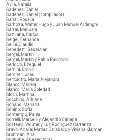
Avila, Natalia
Badenes, Daniel
Badenes, Daniel (compilador)
Baltar, Rosalía
Barboza, Walter Hugo y Juan Manuel Ardenghi
Barral, Manuela
Battilana, Carlos
Beigel, Fernanda
Belini, Claudio
Benedetti, Sebastián
Bergel, Martín
Bergel, Martín y Pablo Palomino
Berlochi, Ezequiel
Bernini, Emilio
Berone, Lucas
Bertolotto, María Alejandra
Blanco, Mariela
Blanco, María Soledad
Bloch, Martina
Bocchino, Adriana
Bonano, Mariana
Bonino, Sofía
Bontempo, Paula
Borrelli, Marcelo y Alejandro Cánepa
Bosteels, Wouter y Luz Rodríguez Carranza
Bravo, Analía; Matías Caraballo y Viviana Klajman
Broitman, Ana
Bugnone, Ana (editora)