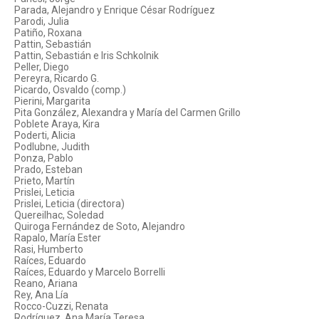
Parada, Alejandro y Enrique César Rodríguez
Parodi, Julia
Patiño, Roxana
Pattin, Sebastián
Pattin, Sebastián e Iris Schkolnik
Peller, Diego
Pereyra, Ricardo G.
Picardo, Osvaldo (comp.)
Pierini, Margarita
Pita González, Alexandra y María del Carmen Grillo
Poblete Araya, Kira
Poderti, Alicia
Podlubne, Judith
Ponza, Pablo
Prado, Esteban
Prieto, Martín
Prislei, Leticia
Prislei, Leticia (directora)
Quereilhac, Soledad
Quiroga Fernández de Soto, Alejandro
Rapalo, María Ester
Rasi, Humberto
Raíces, Eduardo
Raíces, Eduardo y Marcelo Borrelli
Reano, Ariana
Rey, Ana Lía
Rocco-Cuzzi, Renata
Rodríguez, Ana María Teresa