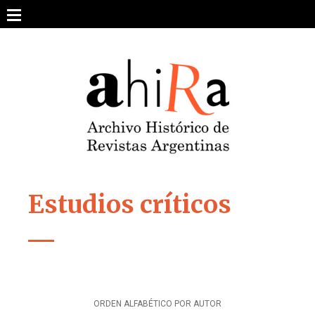
Skip
to
content
SOBRE EL PROYECTO
ARCHIVO DE REVISTAS
ESTUDIOS CRÍTICOS
OTRAS COLECCIONES DIGITALES
Estudios críticos
INTEGRANTES
AHIRA EN LOS MEDIOS
ORDEN ALFABÉTICO POR AUTOR
CONTACTO