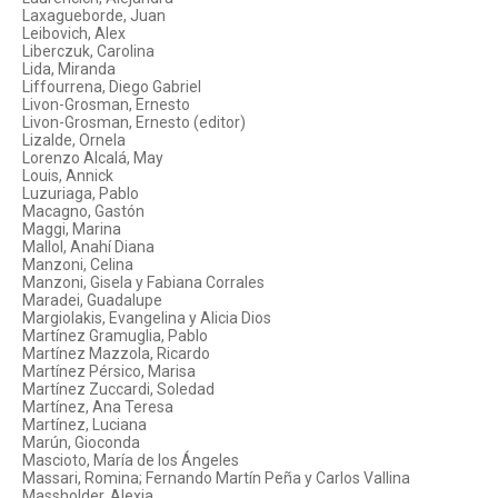
Laxagueborde, Juan
Leibovich, Alex
Liberczuk, Carolina
Lida, Miranda
Liffourrena, Diego Gabriel
Livon-Grosman, Ernesto
Livon-Grosman, Ernesto (editor)
Lizalde, Ornela
Lorenzo Alcalá, May
Louis, Annick
Luzuriaga, Pablo
Macagno, Gastón
Maggi, Marina
Mallol, Anahí Diana
Manzoni, Celina
Manzoni, Gisela y Fabiana Corrales
Maradei, Guadalupe
Margiolakis, Evangelina y Alicia Dios
Martínez Gramuglia, Pablo
Martínez Mazzola, Ricardo
Martínez Pérsico, Marisa
Martínez Zuccardi, Soledad
Martínez, Ana Teresa
Martínez, Luciana
Marún, Gioconda
Mascioto, María de los Ángeles
Massari, Romina; Fernando Martín Peña y Carlos Vallina
Massholder, Alexia