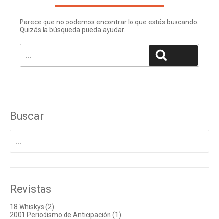
Parece que no podemos encontrar lo que estás buscando.
Facebook
Instagram
Twitter
Mail
Quizás la búsqueda pueda ayudar.
Search
Search
for:
Buscar
Buscar
por:
Revistas
18 Whiskys (2)
2001 Periodismo de Anticipación (1)