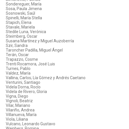
Sondereguer, María
Sosa, Paula Jimena
Sosnowski, Saúl
Spinelli, María Stella
Stapich, Elena
Stavale, Mariela
Stedile Luna, Verónica
Steimberg, Oscar
Susana Martínez y Miguel Auzoberría
Szir, Sandra
Taroncher Padilla, Miguel Ángel
Terán, Oscar
Trapazzo, Cosme
Trenti Rocamora, José Luis
Turnes, Pablo
Valdez, María
Vallina, Carlos; Lía Gómez y Andrés Caetano
Venturini, Santiago
Videla Dorna, Rocío
Videla de Rivero, Gloria
Vigna, Diego
Vignoli, Beatriz
Vilar, Mariano
Vilariño, Andrea
Villanueva, María
Viola, Liliana
Vulcano, Leonardo Gustavo
Wainberg, Romina