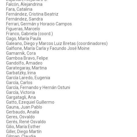
Falcón, Alejandrina
Fara, Catalina
Fernández, Cristina Beatriz
Fernández, Sandra
Ferrari, Germán y Horacio Campos
Figueras, Marcelo
Franco, Gabriela (coord.)
Gago, María Paula
Galeano, Diego y Marcos Luiz Bretas (coordinadores)
Galfione, María Carla y Facundo José Moine
Gamarnik, Cora
Gamboa Bravo, Felipe
Gandolfo, Amadeo
Garategaray, Martina
Garbatzky, Irina
García Laredo, Eugenia
García, Carlos
García, Fernando y Hernán Ostuni
García, Victoria
Gargatagli, Ana
Gatto, Ezequiel Guillermo
Gauna, Juan Pablo
Gerbaudo, Analía
Geres, Osvaldo
Gerés, René Osvaldo
Gilio, María Esther
Giller, Diego Martín
Gilman, Claudia