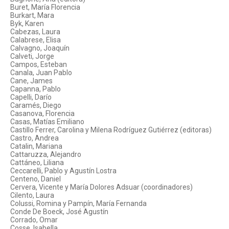
Buret, María Florencia
Burkart, Mara
Byk, Karen
Cabezas, Laura
Calabrese, Elisa
Calvagno, Joaquín
Calveti, Jorge
Campos, Esteban
Canala, Juan Pablo
Cane, James
Capanna, Pablo
Capelli, Darío
Caramés, Diego
Casanova, Florencia
Casas, Matías Emiliano
Castillo Ferrer, Carolina y Milena Rodríguez Gutiérrez (editoras)
Castro, Andrea
Catalin, Mariana
Cattaruzza, Alejandro
Cattáneo, Liliana
Ceccarelli, Pablo y Agustín Lostra
Centeno, Daniel
Cervera, Vicente y María Dolores Adsuar (coordinadores)
Cilento, Laura
Colussi, Romina y Pampín, María Fernanda
Conde De Boeck, José Agustín
Corrado, Omar
Cosse, Isabella