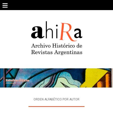
Skip
to
content
SOBRE EL PROYECTO
ARCHIVO DE REVISTAS
ESTUDIOS CRÍTICOS
OTRAS COLECCIONES DIGITALES
INTEGRANTES
AHIRA EN LOS MEDIOS
ORDEN ALFABÉTICO POR AUTOR
CONTACTO