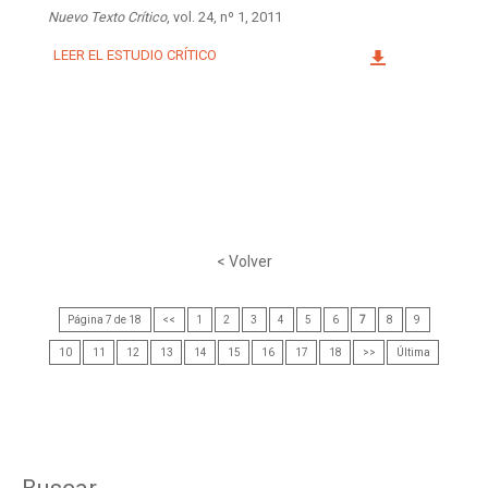
Nuevo Texto Crítico
, vol. 24, nº 1, 2011
LEER EL ESTUDIO CRÍTICO
< Volver
Página 7 de 18
<<
1
2
3
4
5
6
7
8
9
10
11
12
13
14
15
16
17
18
>>
Última